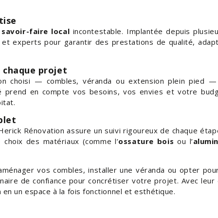
tise
n
savoir-faire local
incontestable. Implantée depuis plusie
s et experts pour garantir des prestations de qualité, adap
 chaque projet
ion choisi — combles, véranda ou extension plein pied 
té prend en compte vos besoins, vos envies et votre bud
itat.
let
, Herick Rénovation assure un suivi rigoureux de chaque éta
le choix des matériaux (comme l’
ossature bois
ou l’
alumi
aménager vos combles, installer une véranda ou opter pour 
aire de confiance pour concrétiser votre projet. Avec leur
en un espace à la fois fonctionnel et esthétique.