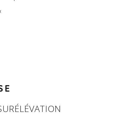
ux
SE
SURÉLÉVATION